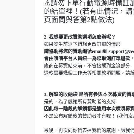
⚠️請勿下單行動電源時備
的結單裡！(若有此情況，
頁面問與答第2點做法)
2. 我想要更改贊助選項怎麼辦呢？
如果發生前述下錯想更改訂單的情形
請協助將您的贊助編號email到 support@zecz
會由嘖嘖平台人員統一為您取消訂單退款
廠商在募資結束前，不會接觸到金流部分
退款需要幾個工作天等相關款項問題，請統一
3. 解鎖的收納袋 是所有參與本次募資的
是的，為了感謝所有贊助者的支持
因此每一階段的解鎖都是適用本次嘖嘖募
不是公布解鎖後的贊助者才有喔！ (我們沒
最後，再次向你們表達我們的感謝，讓我