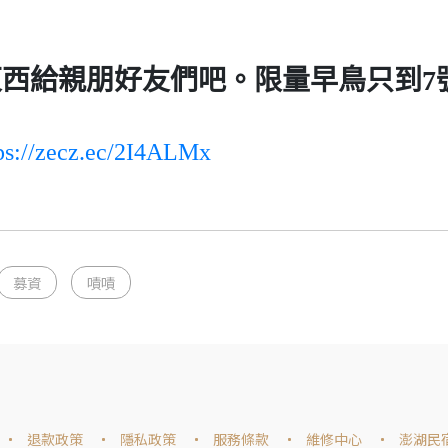
西給親朋好友們吧。限量早鳥只到7
ps://zecz.ec/2I4ALMx
募資
嘖嘖
退款政策
隱私政策
服務條款
維修中心
澎湖民