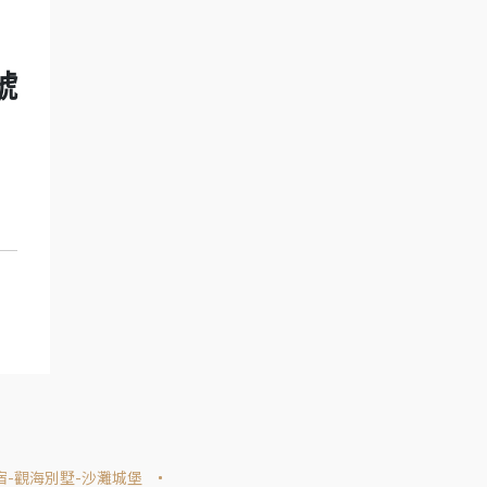
號
宿-觀海別墅-沙灘城堡