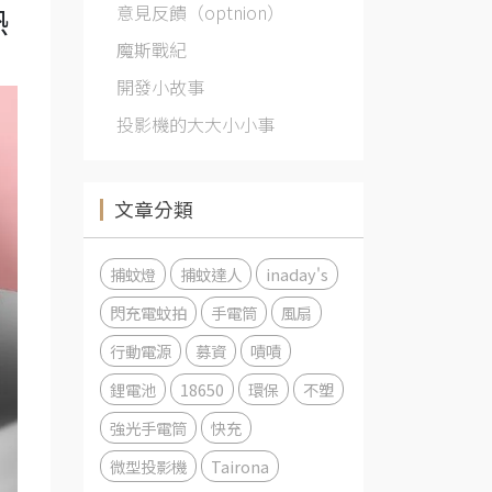
意見反饋（optnion）
熱
魔斯戰紀
開發小故事
投影機的大大小小事
文章分類
捕蚊燈
捕蚊達人
inaday's
閃充電蚊拍
手電筒
風扇
行動電源
募資
嘖嘖
鋰電池
18650
環保
不塑
強光手電筒
快充
微型投影機
Tairona