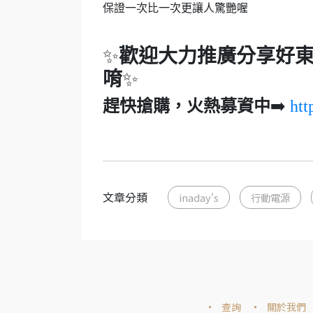
保證一次比一次更讓人驚艷喔
✨
歡迎大力推廣分享好東
唷
✨
趕快搶購，火熱募資中
➡️
htt
文章分類
inaday's
行動電源
查詢
關於我們