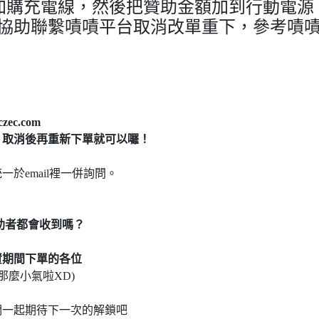
註加購充電線，然後把贊助金額加到行動電源
請協助聯繫嘖嘖平台取消改單重下，參考嘖
ec.com
，取消後再重新下單就可以囉！
於email裡一併詢問。
贊助者都會收到嗎
？
資期間下單的各位
那麼小氣啦XD)
們一起期待下一次的解鎖吧