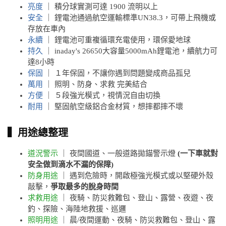
亮度
｜ 積分球實測可達 1900 流明以上
安全
｜ 鋰電池通過航空運輸標準UN38.3，可帶上飛機或
存放在車內
永續
｜ 鋰電池可重複循環充電使用，環保愛地球
持久
｜ inaday's 26650大容量5000mAh鋰電池，續航力可
達8小時
保固
｜ １年保固，不讓你遇到問題變成商品孤兒
萬用
｜ 照明、防身、求救 完美結合
方便
｜ ５段強光模式，視情況自由切換
耐用
｜ 堅固航空級鋁合金材質，想摔都摔不壞
▍用途總整理
道況警示
｜ 夜間國道、一般道路拋錨警示燈
(一下車就對
安全做到滴水不漏的保障)
防身用途
｜ 遇到危險時，開啟極強光模式或以堅硬外殼
敲擊，
爭取最多的脫身時間
求救用途
｜ 夜騎、防災救難包、登山、露營、夜遊、夜
釣、探險、海陸地救援、巡邏
照明用途
｜ 晨/夜間運動、夜騎、防災救難包、登山、露