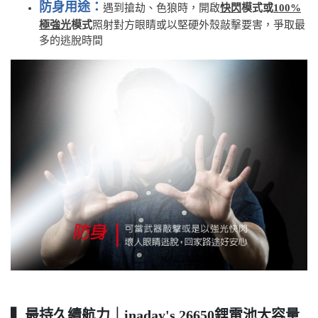
防身用途：
遇到搶劫、色狼時，開啟
快閃
模式或
100%
極強光
模式
照射對方眼睛或以堅硬外殼敲擊要害，爭取最
多的逃脫時間
▍最持久續航力｜inaday's 26650鋰電池大容量