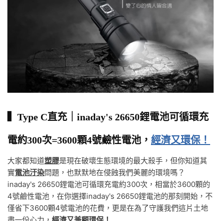
▍Type C直充｜inaday's 26650鋰電池可循環充
電約300次=3600顆4號鹼性電池，
經濟又環保！
大家都知道
塑膠
是現在破壞生態環境的最大殺手，但你知道其
實
電池汙染
問題，也默默地在侵蝕我們美麗的環境嗎？
inaday's 26650鋰電池可循環充電約300次，相當於3600顆的
4號鹼性電池，在你選擇inaday's 26650鋰電池的那刻開始，不
僅省下3600顆4號電池的花費，更是在為了守護我們這片土地
盡一份心力，
經濟又兼顧環保！