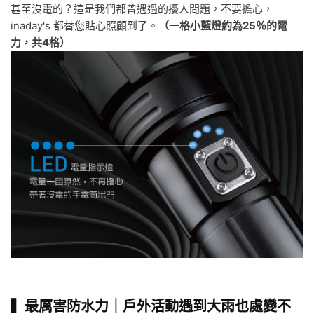
甚至沒電的？這是我們都曾遇過的擾人問題，不要擔心，
inaday's 都替您貼心照顧到了。
（一格小藍燈約為25％的電
力，共4格）
▍最厲害防水力｜戶外活動遇到大雨也處變不