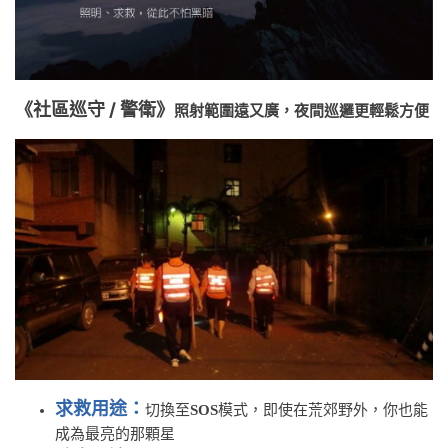
《社區巡守 / 警衛》
照射範圍遠又廣，夜間巡邏更輕鬆方便
求救用途：
切換至
SOS
模式，即使在荒郊野外，你也能
成為最亮的那顆星