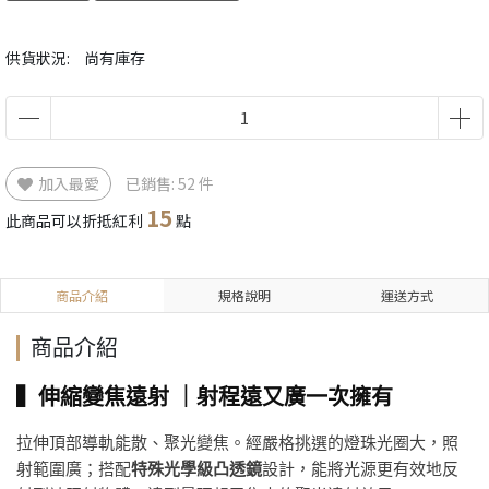
供貨狀況:
尚有庫存
加入最愛
已銷售: 52 件
15
此商品可以折抵紅利
點
商品介紹
規格說明
運送方式
商品介紹
▍伸縮變焦遠射 ｜射程遠又廣一次擁有
拉伸頂部導軌能散、聚光變焦。經嚴格挑選的燈珠光圈大，照
射範圍廣；搭配
特殊光學級凸透鏡
設計，能將光源更有效地反