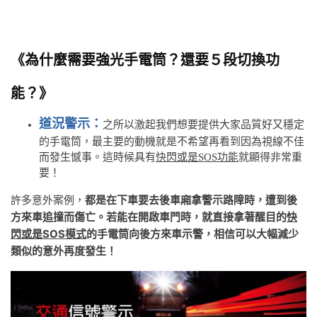
《為什麼需要強光手電筒？還要５段切換功
能？》
道況警示：
之所以激起我們想要提供大家品質好又穩定
的手電筒，最主要的動機就是不希望再看到因為視線不佳
而發生憾事。這時候具有
快閃或是SOS功能
就顯得非常重
要！
許多意外案例，
都是在下車要去後車廂拿警示路障時，遭到後
方來車追撞而傷亡。若能在開啟車門時，就直接拿著醒目的
快
閃或是SOS模式
的手電筒向後方來車示警，相信可以大幅減少
類似的意外再度發生！