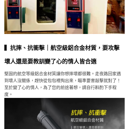
▍抗摔、抗衝擊｜航空級鋁合金材質，要攻擊
壞人還是要教訓變了心的情人皆合適
堅固的航空等級鋁合金材質讓你想摔壞都很難。走夜路回家遇
到壞人沒關係，趕快從包包裡掏出來，瞄準要害敲擊就對了！
至於變了心的情人，為了您的前途著想，請自行斟酌下手程
度。